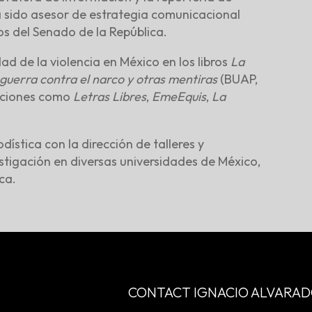
a sido asesor de estrategia comunicacional
os del Senado de la República.
 de la violencia en México en los libros
La
guerra contra el narco y otras mentiras
(BUAP,
caciones como
Letras Libres
,
EmeEquis
,
La
ística con la dirección de talleres y
stigación en diversas universidades de México,
ca.
CONTACT IGNACIO ALVARAD